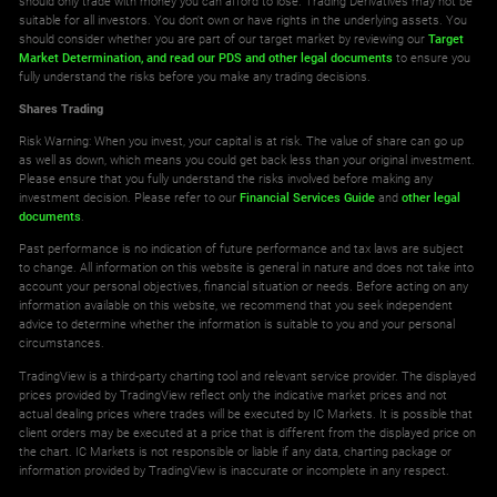
should only trade with money you can afford to lose. Trading Derivatives may not be
suitable for all investors. You don't own or have rights in the underlying assets. You
should consider whether you are part of our target market by reviewing our
Target
Market Determination,
and read our PDS
and other legal documents
to ensure you
fully understand the risks before you make any trading decisions.
Shares Trading
Risk Warning: When you invest, your capital is at risk. The value of share can go up
as well as down, which means you could get back less than your original investment.
Please ensure that you fully understand the risks involved before making any
investment decision. Please refer to our
Financial Services Guide
and
other legal
documents
.
Past performance is no indication of future performance and tax laws are subject
to change. All information on this website is general in nature and does not take into
account your personal objectives, financial situation or needs. Before acting on any
information available on this website, we recommend that you seek independent
advice to determine whether the information is suitable to you and your personal
circumstances.
TradingView is a third-party charting tool and relevant service provider. The displayed
prices provided by TradingView reflect only the indicative market prices and not
actual dealing prices where trades will be executed by IC Markets. It is possible that
client orders may be executed at a price that is different from the displayed price on
the chart. IC Markets is not responsible or liable if any data, charting package or
information provided by TradingView is inaccurate or incomplete in any respect.