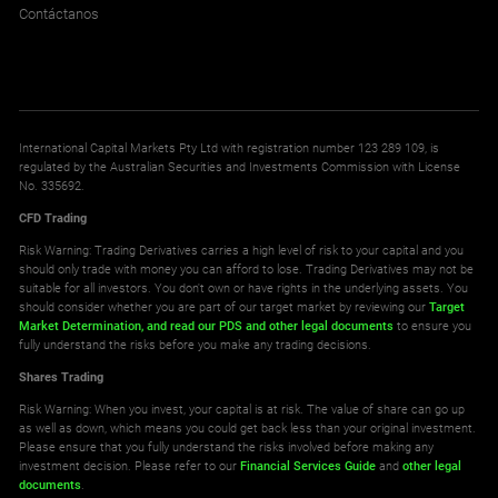
Contáctanos
NOR25
Norway 25 Index
All Accounts
0.680
0.680
International Capital Markets Pty Ltd with registration number 123 289 109, is
regulated by the Australian Securities and Investments Commission with License
No. 335692.
SA40
CFD Trading
South Africa 40 Index
Risk Warning: Trading Derivatives carries a high level of risk to your capital and you
should only trade with money you can afford to lose. Trading Derivatives may not be
All Accounts
suitable for all investors. You don't own or have rights in the underlying assets. You
7.500
15.444
should consider whether you are part of our target market by reviewing our
Target
Market Determination,
and read our PDS
and other legal documents
to ensure you
fully understand the risks before you make any trading decisions.
SE30
Shares Trading
Sweden 30
Risk Warning: When you invest, your capital is at risk. The value of share can go up
as well as down, which means you could get back less than your original investment.
All Accounts
Please ensure that you fully understand the risks involved before making any
0.380
0.380
investment decision. Please refer to our
Financial Services Guide
and
other legal
documents
.