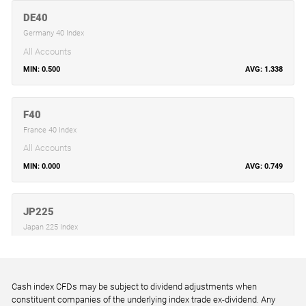
DE40
Germany 40 Index
All Accounts
0.500
1.338
F40
France 40 Index
All Accounts
0.000
0.749
JP225
Japan 225 Index
All Accounts
6.000
8.858
Cash index CFDs may be subject to dividend adjustments when
constituent companies of the underlying index trade ex-dividend. Any