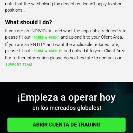
US SPX 500 Index
note that the withholding tax deduction doesn't apply to short
All Accounts
positions..
0.200
0.492
What should I do?
If you are an INDIVIDUAL and want the applicable reduced rate,
USTEC
please fill out
and upload it to your Client Area.
"FORM W-8BEN"
US Tech 100 Index
If you are an ENTITY and want the applicable reduced rate,
please fill out
and upload it to your Client Area.
All Accounts
"FORM W-8BEN-E"
For further information please do not hesitate to contact our
1.000
1.807
SUPPORT TEAM
CA60
Canada 60 Index
All Accounts
¡Empieza a operar hoy
0.600
0.600
en los mercados globales!
CHINA50
ABRIR CUENTA DE TRADING
FTSE China A50 Index