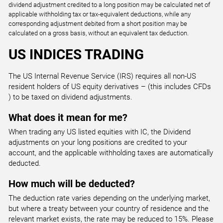
STOXX50
dividend adjustment credited to a long position may be calculated net of
EU Stocks 50 Index
applicable withholding tax or tax-equivalent deductions, while any
corresponding adjustment debited from a short position may be
All Accounts
calculated on a gross basis, without an equivalent tax deduction.
0.200
1.760
US INDICES TRADING
UK100
The US Internal Revenue Service (IRS) requires all non-US
UK 100 Index
resident holders of US equity derivatives – (this includes CFDs
) to be taxed on dividend adjustments.
All Accounts
1.000
2.133
What does it mean for me?
When trading any US listed equities with IC, the Dividend
adjustments on your long positions are credited to your
US30
account, and the applicable withholding taxes are automatically
US Wall Street 30 Index
deducted.
All Accounts
1.000
1.411
How much will be deducted?
The deduction rate varies depending on the underlying market,
but where a treaty between your country of residence and the
US500
relevant market exists, the rate may be reduced to 15%. Please