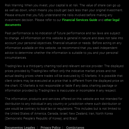
Risk Warning: When you invest, your capital is at risk. The value of share can go up
as well as down, which means you could get back less than your original investment.
Please ensure that you fully understand the risks involved before making any
investment decision. Please refer to our
Financial Services Guide
and
other legal
documents
.
Past performance is no indication of future performance and tax laws are subject
to change. All information on this website is general in nature and does not take into
account your personal objectives, financial situation or needs. Before acting on any
information available on this website, we recommend that you seek independent
advice to determine whether the information is suitable to you and your personal
circumstances.
TradingView is a third-party charting tool and relevant service provider. The displayed
prices provided by TradingView reflect only the indicative market prices and not
actual dealing prices where trades will be executed by IC Markets. It is possible that
client orders may be executed at a price that is different from the displayed price on
the chart. IC Markets is not responsible or liable if any data, charting package or
information provided by TradingView is inaccurate or incomplete in any respect.
The information, products and services offered on this website are not intended for
distribution to any individual in any country or jurisdiction where such distribution or
use would be contrary to local law or regulations. This includes but is not limited to
the United States of America, Canada, Israel, New Zealand, Iran, North Korea
(Democratic People's Republic of Korea), and Brazil.
Documentos Legales
Privacy Policy
Contáctanos