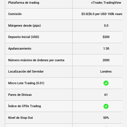
Plataforma de trading
cTrader, TradingView
Comisión
$3.0
($6.0 per USD 100k round tu
Márgenes desde (pips)
0.0
Deposito Inicial (USD)
$200
Apalancamiento
1:30
Número máximo de órdenes por cuenta
2000
Localización del Servidor
Londres
Micro Lote Trading (0.01)
Pares de Divisas
61
Índice de CFDs Trading
Nivel de Stop Out
50%