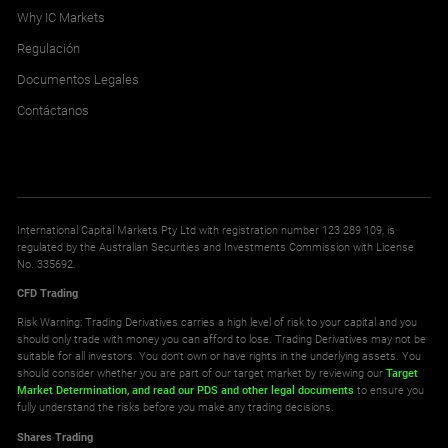
Why IC Markets
Regulación
Documentos Legales
Contáctanos
International Capital Markets Pty Ltd with registration number 123 289 109, is
regulated by the Australian Securities and Investments Commission with License
No. 335692.
CFD Trading
Risk Warning: Trading Derivatives carries a high level of risk to your capital and you
should only trade with money you can afford to lose. Trading Derivatives may not be
suitable for all investors. You don't own or have rights in the underlying assets. You
should consider whether you are part of our target market by reviewing our
Target
Market Determination,
and read our PDS
and other legal documents
to ensure you
fully understand the risks before you make any trading decisions.
Shares Trading