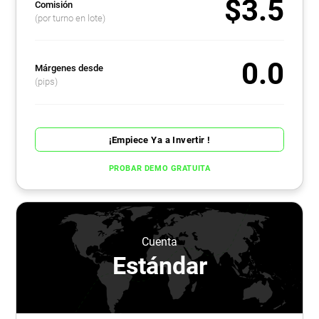
$3.5
Comisión
(por turno en lote)
0.0
Márgenes desde
(pips)
¡Empiece Ya a Invertir !
PROBAR DEMO GRATUITA
Cuenta
Estándar