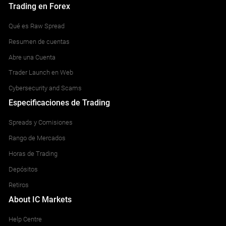
Trading en Forex
Qué es Raw Spread
Resumen de cuentas
Abre una Cuenta
Trader Launch en Web
Cybersecurity and Scams
Especificaciones de Trading
Spreads y Comisiones
Rango de Mercados
Horas de Trading
Depósitos
Retiros
About IC Markets
Help Centre