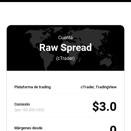
Cuenta
Raw Spread
(cTrader)
Plataforma de trading
cTrader, TradingView
$3.0
Comisión
(por 100.000 USD)
0
Márgenes desde