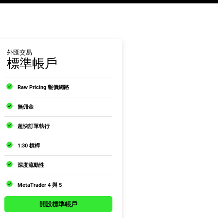
外匯交易
標準帳戶
Raw Pricing 報價網路
無佣金
超快訂單執行
1:30 槓桿
深度流動性
MetaTrader 4 與 5
開設標準帳戶