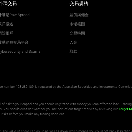
外匯交易
交易規格
什麼是Raw Spread
差價與佣金
帳戶概述
市場範圍
開設帳戶
交易時間
啟動網頁交易平台
入金
ybersecurity and Scams
取款
ation number 123 289 109, is regulated by the Australian Securities and Investments Commis
l of risk to your capital and you should only trade with money you can afford to lose. Trading 
ts. You should consider whether you are part of our target market by reviewing our
Target M
 risks before you make any trading decisions.
isk. The value of share can go up as well as down, which means you could get back less than 