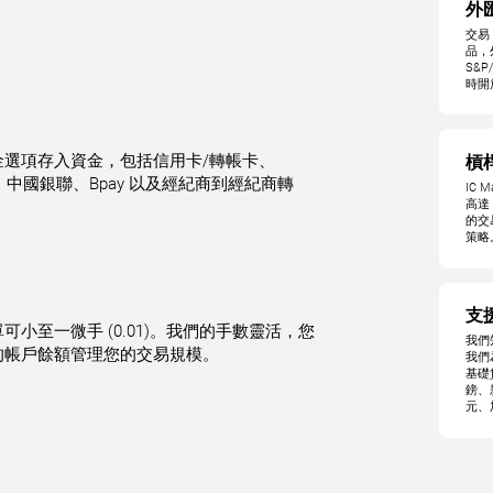
外
交易
品，外
S&P
時開
選項存入資金，包括信用卡/轉帳卡、
槓桿
saPay、中國銀聯、Bpay 以及經紀商到經紀商轉
IC 
高達
的交
策略
支
小至一微手 (0.01)。我們的手數靈活，您
我們
的帳戶餘額管理您的交易規模。
我們
基礎
鎊、
元、