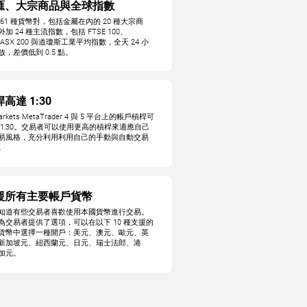
匯、大宗商品與全球指數
 61 種貨幣對，包括金屬在內的 20 種大宗商
加 24 種主流指數，包括 FTSE 100、
/ASX 200 與道瓊斯工業平均指數，全天 24 小
放，差價低到 0.5 點。
高達 1:30
Markets MetaTrader 4 與 5 平台上的帳戶槓桿可
 1:30。交易者可以使用更高的槓桿來適應自己
易風格，充分利用利用自己的手動與自動交易
。
援所有主要帳戶貨幣
知道有些交易者喜歡使用本國貨幣進行交易。
為交易者提供了選項，可以在以下 10 種支援的
貨幣中選擇一種開戶：美元、澳元、歐元、英
新加坡元、紐西蘭元、日元、瑞士法郎、港
加元。