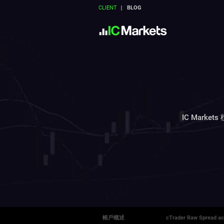
CLIENT
BLOG
IC Mark
帳戶概述
cTrader Raw Spread a