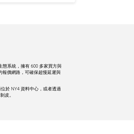
稱為金融生態系統，擁有 600 多家買方與
我們的報價網路，可確保超慢延遲與
供應商位於 NY4 資料中心，或者透過
及剝皮。