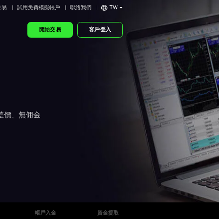
交易
試用免費模擬帳戶
聯絡我們
TW
開始交易
客戶登入
包式差價、無佣金
帳戶入金
資金提取