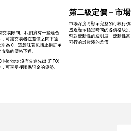
第二級定價 – 市
市場深度將顯示完整的可執行價
透過顯示指定時間的各價格級別
與 5 平台沒有交易限制。我們擁有一些適合
幣對流動性的透明度。流動性高
件，可讓交易者在差價之間下達
可行的最緊湊的差價。
別為 0。這意味著包括止損訂單
近市場的價格下達。
rkets 沒有先進先出 (FIFO)
金，可享受凈賺保證金的優勢。