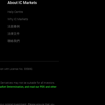
About IC Markets
Help Centre
Why IC Markets
法規條例
法律文件
聯絡我們
sion with License No. 335692.
Derivatives may not be suitable for all investors.
arket Determination,
and read our PDS
and other
your original investment. Please ensure that you